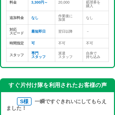
料金
3,300円～
20,000
処理券を
購入
作業後に
追加料金
なし
なし
加算
対応
最短即日
翌日以降
－
スピード
時間指定
可
不可
不可
専門
派遣
自身で
スタッフ
スタッフ
スタッフ
持ち込み
すぐ片付け隊を利用されたお客様の声
S様
一瞬ですぐきれいにしてもらえ
ました！