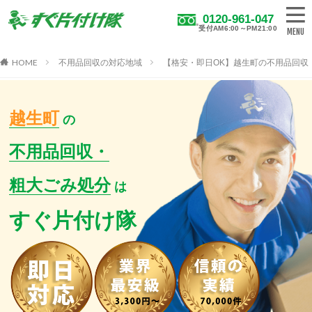
0120-961-047
受付AM6:00～PM21:00
HOME
不用品回収の対応地域
【格安・即日OK】越生町の不用品回収
越生町
の
不用品回収・
粗大ごみ処分
は
すぐ片付け隊