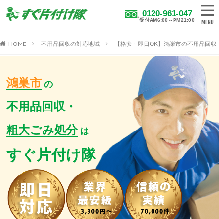
0120-961-047
受付AM6:00～PM21:00
HOME
不用品回収の対応地域
【格安・即日OK】鴻巣市の不用品回収
鴻巣市
の
不用品回収・
粗大ごみ処分
は
すぐ片付け隊