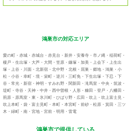
鴻巣市の対応エリア
愛の町・赤城・赤城台・赤見台・新井・安養寺・市ノ縄・稲荷町・
榎戸・生出塚・大芦・大間・笠原・鎌塚・加美・上会下・上生出
塚・上谷・川面・北新宿・北中野・北根・屈巣・郷地・鴻巣・小
松・小谷・幸町・境・栄町・逆川・三町免・下生出塚・下忍・下
谷・常光・新宿・神明・すみれ野・関新田・滝馬室・中央・筑波・
堤町・寺谷・天神・中井・西中曽根・人形・糠田・登戸・八幡田・
荊原・原馬室・東・氷川町・ひばり野・広田・吹上・吹上富士見・
吹上本町・袋・富士見町・本町・本宮町・前砂・松原・箕田・三ツ
木・緑町・南・宮地・宮前・明用・雷電
鴻巣市で提供している