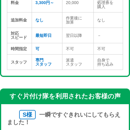
料金
3,300円～
20,000
処理券を
購入
作業後に
追加料金
なし
なし
加算
対応
最短即日
翌日以降
－
スピード
時間指定
可
不可
不可
専門
派遣
自身で
スタッフ
スタッフ
スタッフ
持ち込み
すぐ片付け隊を利用されたお客様の声
S様
一瞬ですぐきれいにしてもらえ
ました！