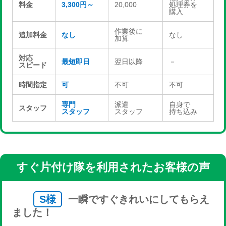
料金
3,300円～
20,000
処理券を
購入
作業後に
追加料金
なし
なし
加算
対応
最短即日
翌日以降
－
スピード
時間指定
可
不可
不可
専門
派遣
自身で
スタッフ
スタッフ
スタッフ
持ち込み
すぐ片付け隊を利用されたお客様の声
S様
一瞬ですぐきれいにしてもらえ
ました！