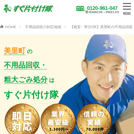
0120-961-047
受付AM6:00～PM21:00
HOME
不用品回収の対応地域
【格安・即日OK】美里町の不用品回収
美里町
の
不用品回収・
粗大ごみ処分
は
すぐ片付け隊